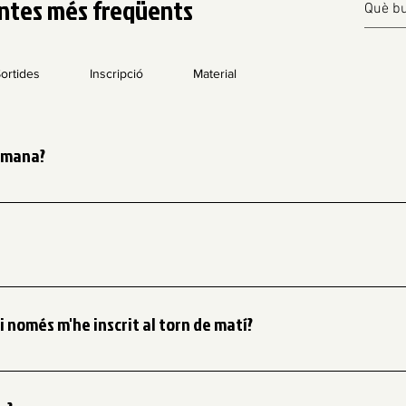
ntes més freqüents
ortides
Inscripció
Material
etmana?
 - Setmana 2: Platja - Setmana 3: WaterWorld - Setmana 4: A
preparen un menú equilibrat i saludable adaptat a l'activitat fís
res suggeriments de millora i ens comprometem a garantir un menú 
i només m'he inscrit al torn de matí?
s de 25€, i tan sols ens ho has de comunicar!