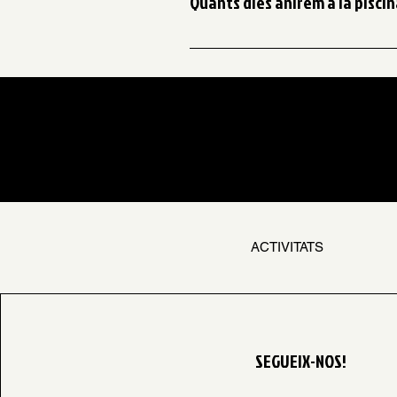
Quants dies anirem a la piscin
Anirem 3 dies a la setmana: dillu
ACTIVITATS
SEGUEIX-NOS!