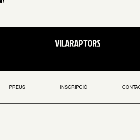
a?
ns, dimarts i divendres!
VILARAPTORS
PREUS
INSCRIPCIÓ
CONTA