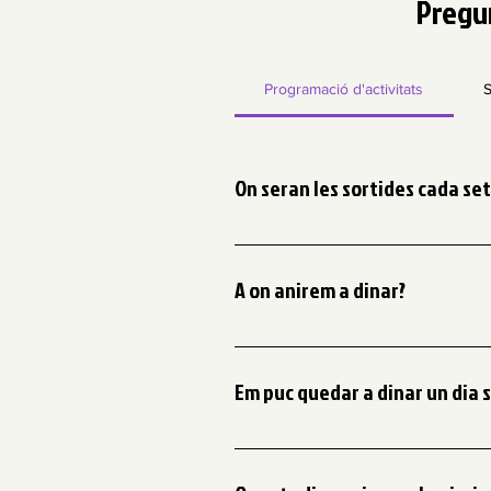
Pregu
Programació d'activitats
S
On seran les sortides cada s
- Setmana 1: Montseny Aventura
A on anirem a dinar?
Dinarem al Rebost dels Guiu i ens 
participants. Hem llegit els vost
Em puc quedar a dinar un dia s
Sí! El preu del dinar + la tarda é